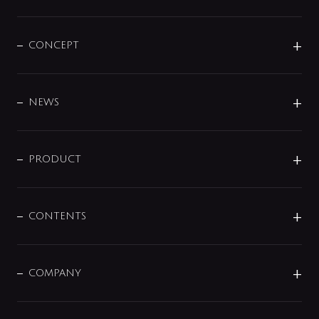
CONCEPT
BRAND
DESIGN
NEWS
ニュースリリース
商品に関して
PRODUCT
展示会
混合栓
企業情報
センサー・タッチ水栓
その他
CONTENTS
セットアイテム
MIZUBA（ミズバ）
予洗い水栓
プレパシュ＋
洗面器・手洗器
単水栓
COMPANY
みらいエコ住宅2026
事業について
シャワー
企業情報
インテリア・アクセサリー