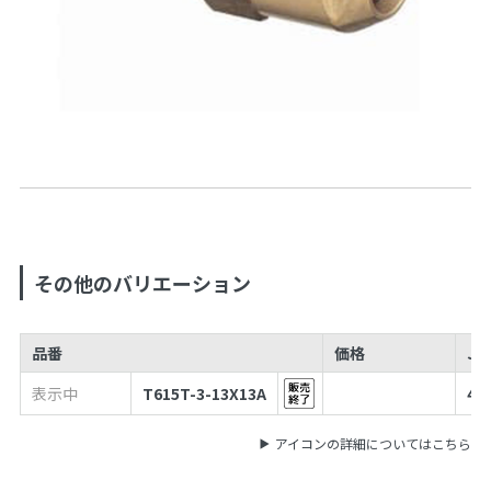
その他のバリエーション
品番
価格
JA
表示中
T615T-3-13X13A
49
アイコンの詳細についてはこちら