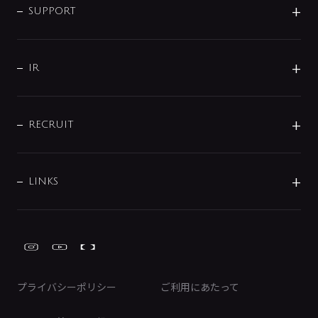
SMART FINE BUBBLE
ORIGINAL GRAPHIC
企業理念
SUPPORT
分岐
コーポレートメッセージ
水栓部品
水まわり解決帖
サポート
CSR
バルブ
よくあるご質問
じぶんシャワーが見つかる
会社概要
シャワインフォ
IR
配管システム
お問い合わせ
沿革
配管部材
IENI
IR情報
サポートチャット
ブランド・グループ紹介
キッチン周辺用品
IRニュース
データダウンロード
RECRUIT
事業所案内
バス・空調周辺用品
経営情報
節湯水栓・節水水栓について
ショールーム
洗面周辺用品
採用情報
業績・財務情報
環境配慮バルブ登録制度について
水栓金具の製造工程
洗濯機周辺用品
募集要項
IRライブラリ
LINKS
みらいエコ住宅2026事業
トイレ周辺用品
株式情報
類似品・模倣品にご注意ください
ガーデニング周辺用品
Global Site
IRカレンダー
工具
FAQ（IR向け）
ディスクロージャーポリシー
免責事項
プライバシーポリシー
ご利用にあたって
IRに関するお問い合わせ
電子公告