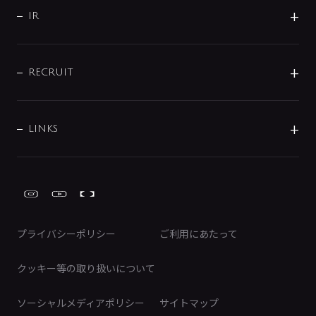
よくあるご質問
じぶんシャワーが見つかる
会社概要
シャワインフォ
IR
配管システム
お問い合わせ
沿革
配管部材
IENI
IR情報
サポートチャット
ブランド・グループ紹介
キッチン周辺用品
IRニュース
データダウンロード
RECRUIT
事業所案内
バス・空調周辺用品
経営情報
節湯水栓・節水水栓について
ショールーム
洗面周辺用品
採用情報
業績・財務情報
環境配慮バルブ登録制度について
水栓金具の製造工程
洗濯機周辺用品
募集要項
IRライブラリ
LINKS
みらいエコ住宅2026事業
トイレ周辺用品
株式情報
類似品・模倣品にご注意ください
ガーデニング周辺用品
Global Site
IRカレンダー
工具
FAQ（IR向け）
ディスクロージャーポリシー
免責事項
プライバシーポリシー
ご利用にあたって
IRに関するお問い合わせ
電子公告
クッキー等の取り扱いについて
ソーシャルメディアポリシー
サイトマップ