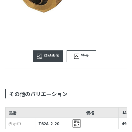
商品画像
特長
その他のバリエーション
品番
価格
JAN
表示中
T62A-2-20
4973