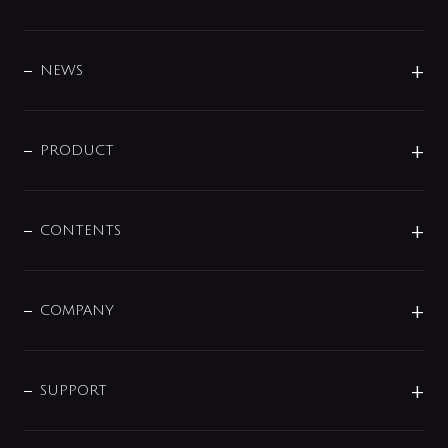
BRAND
DESIGN
NEWS
ニュースリリース
商品に関して
PRODUCT
展示会
混合栓
企業情報
センサー・タッチ水栓
その他
CONTENTS
セットアイテム
MIZUBA（ミズバ）
予洗い水栓
プレパシュ＋
洗面器・手洗器
単水栓
COMPANY
みらいエコ住宅2026
事業について
シャワー
企業情報
インテリア・アクセサリー
SMART FINE BUBBLE
ORIGINAL GRAPHIC
企業理念
SUPPORT
分岐
コーポレートメッセージ
水栓部品
水まわり解決帖
サポート
CSR
バルブ