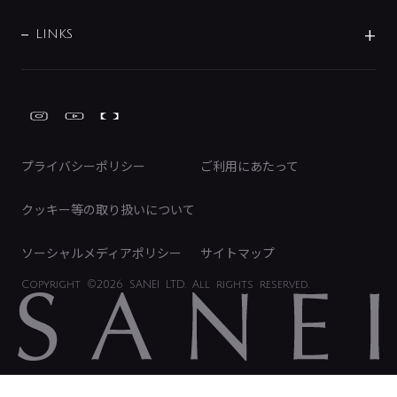
採用情報
業績・財務情報
環境配慮バルブ登録制度について
水栓金具の製造工程
洗濯機周辺用品
募集要項
IRライブラリ
LINKS
みらいエコ住宅2026事業
トイレ周辺用品
株式情報
類似品・模倣品にご注意ください
ガーデニング周辺用品
Global Site
IRカレンダー
工具
FAQ（IR向け）
ディスクロージャーポリシー
免責事項
プライバシーポリシー
ご利用にあたって
IRに関するお問い合わせ
電子公告
クッキー等の取り扱いについて
ソーシャルメディアポリシー
サイトマップ
Copyright
©2026 SANEI LTD.
All rights reserved.