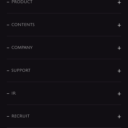
商品に関して
PRODUCT
展示会
混合栓
企業情報
センサー・タッチ水栓
その他
CONTENTS
セットアイテム
MIZUBA（ミズバ）
予洗い水栓
プレパシュ＋
洗面器・手洗器
単水栓
COMPANY
みらいエコ住宅2026
事業について
シャワー
企業情報
インテリア・アクセサリー
SMART FINE BUBBLE
ORIGINAL GRAPHIC
企業理念
SUPPORT
分岐
コーポレートメッセージ
水栓部品
水まわり解決帖
サポート
CSR
バルブ
よくあるご質問
じぶんシャワーが見つかる
会社概要
シャワインフォ
IR
配管システム
お問い合わせ
沿革
配管部材
IENI
IR情報
サポートチャット
ブランド・グループ紹介
キッチン周辺用品
IRニュース
データダウンロード
RECRUIT
事業所案内
バス・空調周辺用品
経営情報
節湯水栓・節水水栓について
ショールーム
洗面周辺用品