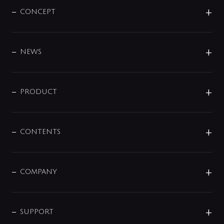
CONCEPT
BRAND
DESIGN
NEWS
ニュースリリース
商品に関して
PRODUCT
展示会
混合栓
企業情報
センサー・タッチ水栓
その他
CONTENTS
セットアイテム
MIZUBA（ミズバ）
予洗い水栓
プレパシュ＋
洗面器・手洗器
単水栓
COMPANY
みらいエコ住宅2026
事業について
シャワー
企業情報
インテリア・アクセサリー
SMART FINE BUBBLE
ORIGINAL GRAPHIC
企業理念
SUPPORT
分岐