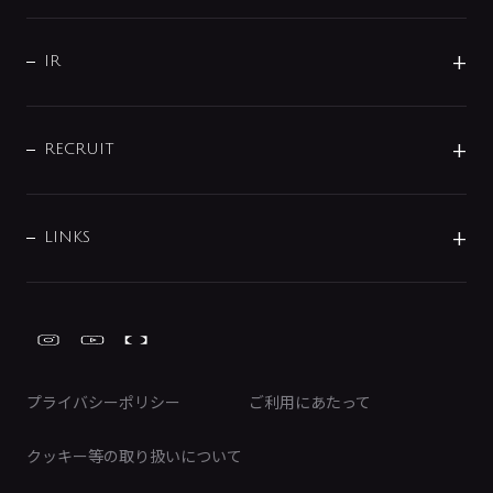
コーポレートメッセージ
水栓部品
水まわり解決帖
サポート
CSR
バルブ
よくあるご質問
じぶんシャワーが見つかる
会社概要
シャワインフォ
IR
配管システム
お問い合わせ
沿革
配管部材
IENI
IR情報
サポートチャット
ブランド・グループ紹介
キッチン周辺用品
IRニュース
データダウンロード
RECRUIT
事業所案内
バス・空調周辺用品
経営情報
節湯水栓・節水水栓について
ショールーム
洗面周辺用品
採用情報
業績・財務情報
環境配慮バルブ登録制度について
水栓金具の製造工程
洗濯機周辺用品
募集要項
IRライブラリ
LINKS
みらいエコ住宅2026事業
トイレ周辺用品
株式情報
類似品・模倣品にご注意ください
ガーデニング周辺用品
Global Site
IRカレンダー
工具
FAQ（IR向け）
ディスクロージャーポリシー
免責事項
プライバシーポリシー
ご利用にあたって
IRに関するお問い合わせ
電子公告
クッキー等の取り扱いについて