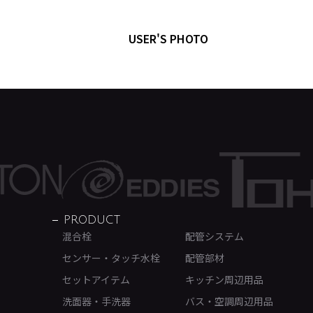
USER'S PHOTO
PRODUCT
混合栓
配管システム
センサー・タッチ水栓
配管部材
セットアイテム
キッチン周辺用品
洗面器・手洗器
バス・空調周辺用品