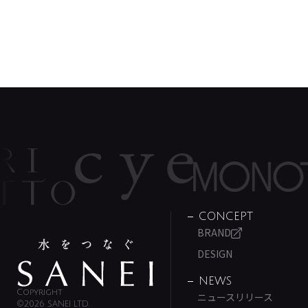
CONCEPT
BRAND
DESIGN
NEWS
Copyright
ニュースリリース
©2026 SANEI LTD.