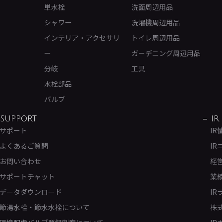
単水栓
洗面周辺用品
シャワー
洗濯機周辺用品
インテリア・アクセサリ
トイレ周辺用品
ー
ガーデニング周辺用品
分岐
工具
水栓部品
バルブ
SUPPORT
IR
サポート
IR
よくあるご質問
IR
お問い合わせ
経
サポートチャット
業
データダウンロード
IR
節湯水栓・節水水栓について
株