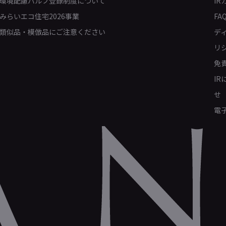
環境配慮バルブ登録制度について
IR
みらいエコ住宅2026事業
FA
類似品・模倣品にご注意ください
デ
リ
免
I
せ
電