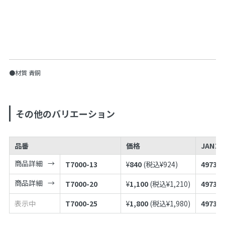
●材質 青銅
その他のバリエーション
品番
価格
JANコ
商品詳細
T7000-13
¥
840
(税込¥
924
)
497398
商品詳細
T7000-20
¥
1,100
(税込¥
1,210
)
497398
表示中
T7000-25
¥
1,800
(税込¥
1,980
)
497398