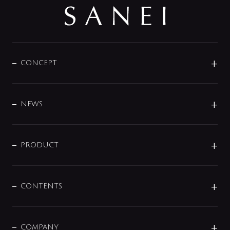
CONCEPT
BRAND
DESIGN
NEWS
ニュースリリース
商品に関して
PRODUCT
展示会
混合栓
企業情報
センサー・タッチ水栓
その他
CONTENTS
セットアイテム
MIZUBA（ミズバ）
予洗い水栓
プレパシュ＋
洗面器・手洗器
単水栓
COMPANY