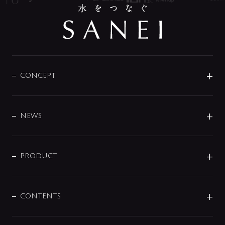
CONCEPT
BRAND
DESIGN
NEWS
ニュースリリース
商品に関して
PRODUCT
展示会
混合栓
企業情報
センサー・タッチ水栓
その他
CONTENTS
セットアイテム
MIZUBA（ミズバ）
予洗い水栓
プレパシュ＋
洗面器・手洗器