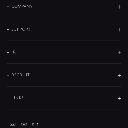
単水栓
COMPANY
みらいエコ住宅2026
事業について
シャワー
企業情報
インテリア・アクセサリー
SMART FINE BUBBLE
ORIGINAL GRAPHIC
企業理念
SUPPORT
分岐
コーポレートメッセージ
水栓部品
水まわり解決帖
サポート
CSR
バルブ
よくあるご質問
じぶんシャワーが見つかる
会社概要
シャワインフォ
IR
配管システム
お問い合わせ
沿革
配管部材
IENI
IR情報
サポートチャット
ブランド・グループ紹介
キッチン周辺用品
IRニュース
データダウンロード
RECRUIT
事業所案内
バス・空調周辺用品
経営情報
節湯水栓・節水水栓について
ショールーム
洗面周辺用品
採用情報
業績・財務情報
環境配慮バルブ登録制度について
水栓金具の製造工程
洗濯機周辺用品
募集要項
IRライブラリ
LINKS
みらいエコ住宅2026事業
トイレ周辺用品
株式情報
類似品・模倣品にご注意ください
ガーデニング周辺用品
Global Site
IRカレンダー
工具
FAQ（IR向け）