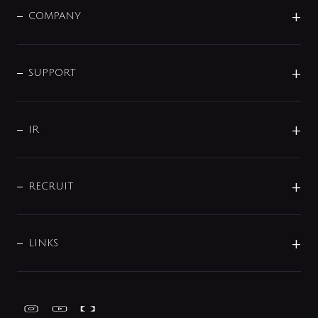
単水栓
COMPANY
みらいエコ住宅2026
事業について
シャワー
企業情報
インテリア・アクセサリー
SMART FINE BUBBLE
ORIGINAL GRAPHIC
企業理念
SUPPORT
分岐
コーポレートメッセージ
水栓部品
水まわり解決帖
サポート
CSR
バルブ
よくあるご質問
じぶんシャワーが見つかる
会社概要
シャワインフォ
IR
配管システム
お問い合わせ
沿革
配管部材
IENI
IR情報
サポートチャット
ブランド・グループ紹介
キッチン周辺用品
IRニュース
データダウンロード
RECRUIT
事業所案内
バス・空調周辺用品
経営情報
節湯水栓・節水水栓について
ショールーム
洗面周辺用品
採用情報
業績・財務情報
環境配慮バルブ登録制度について
水栓金具の製造工程
洗濯機周辺用品
募集要項
IRライブラリ
LINKS
みらいエコ住宅2026事業
トイレ周辺用品
株式情報
類似品・模倣品にご注意ください
ガーデニング周辺用品
Global Site
IRカレンダー
工具
FAQ（IR向け）