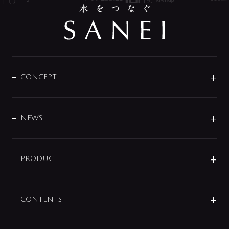
CONCEPT
BRAND
DESIGN
NEWS
ニュースリリース
商品に関して
PRODUCT
展示会
混合栓
企業情報
センサー・タッチ水栓
その他
CONTENTS
セットアイテム
MIZUBA（ミズバ）
予洗い水栓
プレパシュ＋
洗面器・手洗器