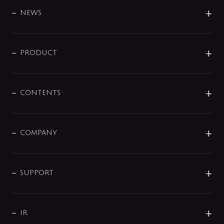
DESIGN
NEWS
ニュースリリース
商品に関して
PRODUCT
展示会
混合栓
企業情報
センサー・タッチ水栓
その他
CONTENTS
セットアイテム
MIZUBA（ミズバ）
予洗い水栓
プレパシュ＋
洗面器・手洗器
単水栓
COMPANY
みらいエコ住宅2026
事業について
シャワー
企業情報
インテリア・アクセサリー
SMART FINE BUBBLE
ORIGINAL GRAPHIC
企業理念
SUPPORT
分岐
コーポレートメッセージ
水栓部品
水まわり解決帖
サポート
CSR
バルブ
よくあるご質問
じぶんシャワーが見つかる
会社概要
シャワインフォ
IR
配管システム