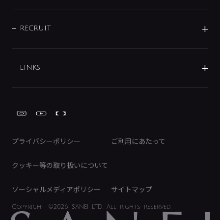
お問い合わせ
沿革
配管部材
IENI
IR情報
サポートチャット
ブランド・グループ紹介
キッチン周辺用品
IRニュース
データダウンロード
RECRUIT
事業所案内
バス・空調周辺用品
経営情報
節湯水栓・節水水栓について
ショールーム
洗面周辺用品
採用情報
業績・財務情報
環境配慮バルブ登録制度について
水栓金具の製造工程
洗濯機周辺用品
募集要項
IRライブラリ
LINKS
みらいエコ住宅2026事業
トイレ周辺用品
株式情報
類似品・模倣品にご注意ください
ガーデニング周辺用品
Global Site
IRカレンダー
工具
FAQ（IR向け）
ディスクロージャーポリシー
免責事項
プライバシーポリシー
ご利用にあたって
IRに関するお問い合わせ
電子公告
クッキー等の取り扱いについて
ソーシャルメディアポリシー
サイトマップ
Copyright
©2026 SANEI LTD.
All rights reserved.