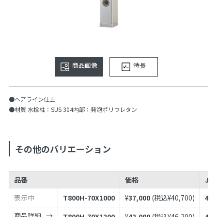
商品画像
特長
●ヘアライン仕上
●材質 水栓柱：SUS 304内部：発泡ポリウレタン
その他のバリエーション
品番
価格
JA
表示中
T800H-70X1000
¥
37,000
(税込¥
40,700
)
497
商品詳細
T800H-70X1200
¥
42,000
(税込¥
46,200
)
497