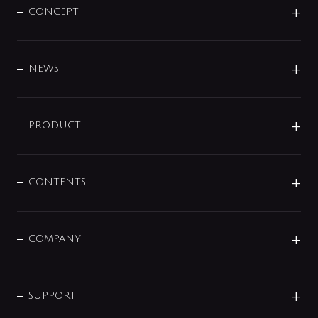
CONCEPT
BRAND
DESIGN
NEWS
ニュースリリース
商品に関して
PRODUCT
展示会
混合栓
企業情報
センサー・タッチ水栓
その他
CONTENTS
セットアイテム
MIZUBA（ミズバ）
予洗い水栓
プレパシュ＋
洗面器・手洗器
単水栓
COMPANY
みらいエコ住宅2026
事業について
シャワー
企業情報
インテリア・アクセサリー
SMART FINE BUBBLE
ORIGINAL GRAPHIC
企業理念
SUPPORT
分岐
コーポレートメッセージ
水栓部品