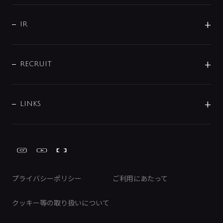
水まわり解決帖
サポート
CSR
バルブ
よくあるご質問
じぶんシャワーが見つかる
会社概要
シャワインフォ
IR
配管システム
お問い合わせ
沿革
配管部材
IENI
IR情報
サポートチャット
ブランド・グループ紹介
キッチン周辺用品
IRニュース
データダウンロード
RECRUIT
事業所案内
バス・空調周辺用品
経営情報
節湯水栓・節水水栓について
ショールーム
洗面周辺用品
採用情報
業績・財務情報
環境配慮バルブ登録制度について
水栓金具の製造工程
洗濯機周辺用品
募集要項
IRライブラリ
LINKS
みらいエコ住宅2026事業
トイレ周辺用品
株式情報
類似品・模倣品にご注意ください
ガーデニング周辺用品
Global Site
IRカレンダー
工具
FAQ（IR向け）
ディスクロージャーポリシー
免責事項
プライバシーポリシー
ご利用にあたって
IRに関するお問い合わせ
電子公告
クッキー等の取り扱いについて