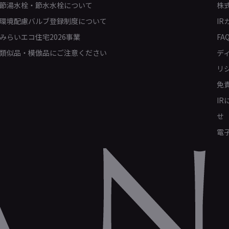
節湯水栓・節水水栓について
株
環境配慮バルブ登録制度について
IR
みらいエコ住宅2026事業
FA
類似品・模倣品にご注意ください
デ
リ
免
I
せ
電