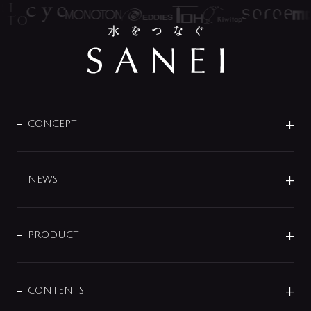
CONCEPT
BRAND
DESIGN
NEWS
ニュースリリース
商品に関して
PRODUCT
展示会
混合栓
企業情報
センサー・タッチ水栓
その他
CONTENTS
セットアイテム