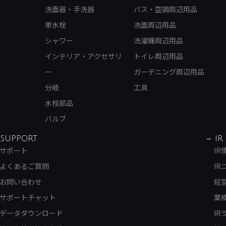
洗面器・手洗器
バス・空調周辺用品
単水栓
洗面周辺用品
シャワー
洗濯機周辺用品
インテリア・アクセサリ
トイレ周辺用品
ー
ガーデニング周辺用品
分岐
工具
水栓部品
バルブ
SUPPORT
IR
サポート
IR
よくあるご質問
IR
お問い合わせ
経
サポートチャット
業
データダウンロード
IR