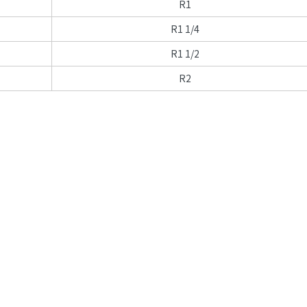
R1
R1 1/4
R1 1/2
R2