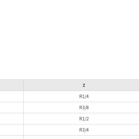
Z
R1/4
R3/8
R1/2
R3/4