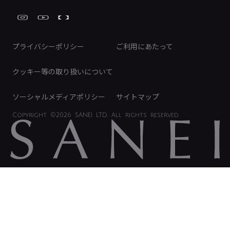
工具
FAQ（IR向け）
ディスクロージャーポリシー
免責事項
プライバシーポリシー
ご利用にあたって
IRに関するお問い合わせ
電子公告
クッキー等の取り扱いについて
ソーシャルメディアポリシー
サイトマップ
Copyright
©2026 SANEI LTD.
All rights reserved.