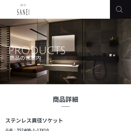
PRODUCTS
商品のご案内
商品詳細
ステンレス異径ソケット
品番：
TS740B-1-13X10