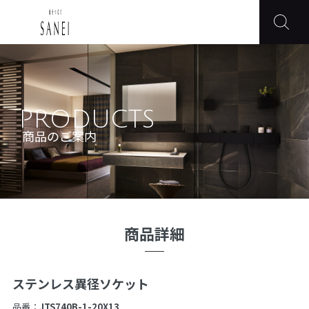
PRODUCTS
商品のご案内
商品詳細
ステンレス異径ソケット
品番：
JTS740B-1-20X13