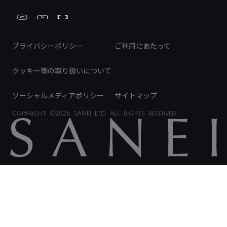
工具
FAQ（IR向け）
ディスクロージャーポリシー
免責事項
プライバシーポリシー
ご利用にあたって
IRに関するお問い合わせ
電子公告
クッキー等の取り扱いについて
ソーシャルメディアポリシー
サイトマップ
Copyright
©2026 SANEI LTD.
All rights reserved.