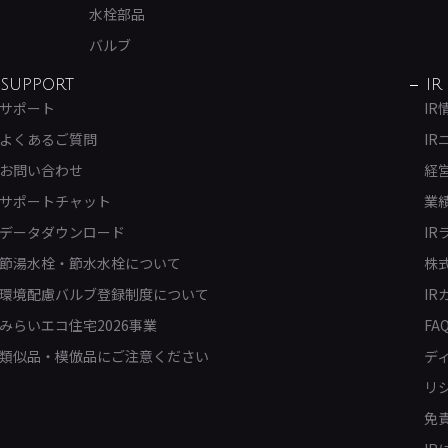
水栓部品
バルブ
SUPPORT
IR
サポート
IR
よくあるご質問
IR
お問い合わせ
経
サポートチャット
業
データダウンロード
IR
節湯水栓・節水水栓について
株
環境配慮バルブ登録制度について
IR
みらいエコ住宅2026事業
FA
類似品・模倣品にご注意ください
デ
リ
免