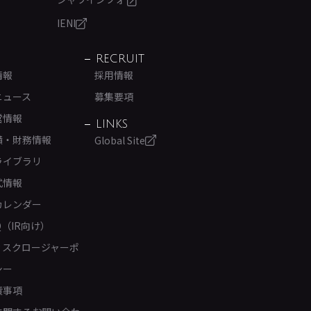
IENI
RECRUIT
情報
採用情報
ニュース
募集要項
営情報
LINKS
績・財務情報
Global Site
ライブラリ
式情報
カレンダー
Q（IR向け）
ィスクロージャーポ
シー
責事項