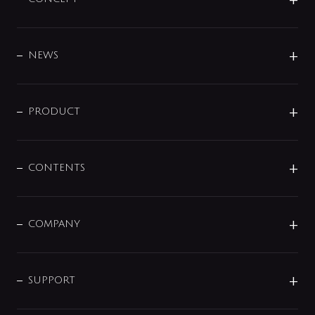
BRAND
DESIGN
NEWS
ニュースリリース
商品に関して
PRODUCT
展示会
混合栓
企業情報
センサー・タッチ水栓
その他
CONTENTS
セットアイテム
MIZUBA（ミズバ）
予洗い水栓
プレパシュ＋
洗面器・手洗器
単水栓
COMPANY
みらいエコ住宅2026
事業について
シャワー
企業情報
インテリア・アクセサリー
SMART FINE BUBBLE
ORIGINAL GRAPHIC
企業理念
SUPPORT
分岐
コーポレートメッセージ
水栓部品
水まわり解決帖