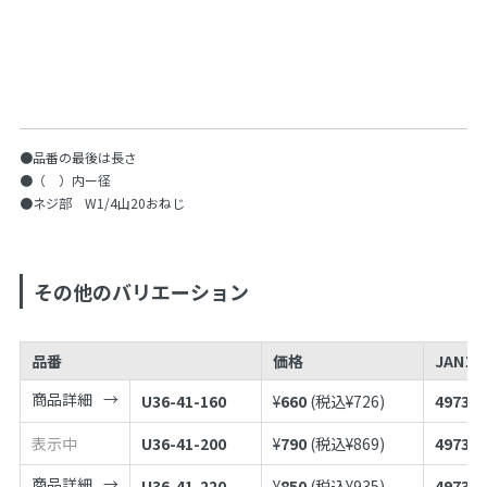
●品番の最後は長さ
●（ ）内ー径
●ネジ部 W1/4山20おねじ
その他のバリエーション
品番
価格
JANコ
商品詳細
U36-41-160
¥
660
(税込¥
726
)
497398
表示中
U36-41-200
¥
790
(税込¥
869
)
497398
商品詳細
U36-41-220
¥
850
(税込¥
935
)
497398