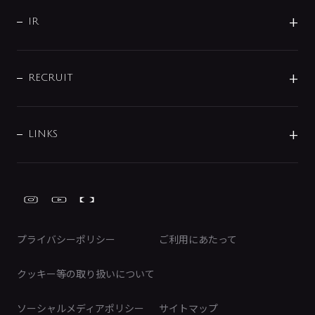
サポート
CSR
バルブ
よくあるご質問
じぶんシャワーが見つかる
会社概要
シャワインフォ
IR
配管システム
お問い合わせ
沿革
配管部材
IENI
IR情報
サポートチャット
ブランド・グループ紹介
キッチン周辺用品
IRニュース
データダウンロード
RECRUIT
事業所案内
バス・空調周辺用品
経営情報
節湯水栓・節水水栓について
ショールーム
洗面周辺用品
採用情報
業績・財務情報
環境配慮バルブ登録制度について
水栓金具の製造工程
洗濯機周辺用品
募集要項
IRライブラリ
LINKS
みらいエコ住宅2026事業
トイレ周辺用品
株式情報
類似品・模倣品にご注意ください
ガーデニング周辺用品
Global Site
IRカレンダー
工具
FAQ（IR向け）
ディスクロージャーポリシー
免責事項
プライバシーポリシー
ご利用にあたって
IRに関するお問い合わせ
電子公告
クッキー等の取り扱いについて
ソーシャルメディアポリシー
サイトマップ