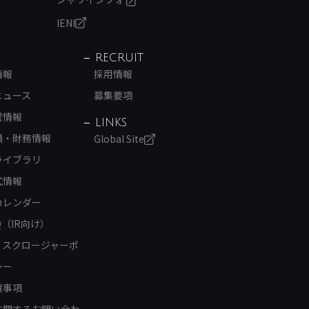
IENI
RECRUIT
情報
採用情報
ニュース
募集要項
営情報
LINKS
績・財務情報
Global Site
ライブラリ
式情報
カレンダー
Q（IR向け）
ィスクロージャーポ
シー
責事項