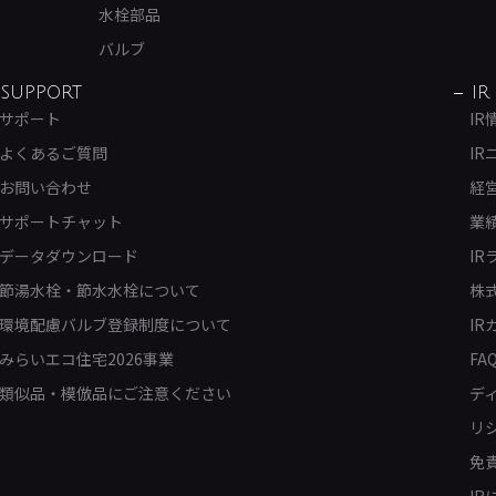
水栓部品
バルブ
SUPPORT
IR
サポート
IR
よくあるご質問
IR
お問い合わせ
経
サポートチャット
業
データダウンロード
IR
節湯水栓・節水水栓について
株
環境配慮バルブ登録制度について
IR
みらいエコ住宅2026事業
FA
類似品・模倣品にご注意ください
デ
リ
免