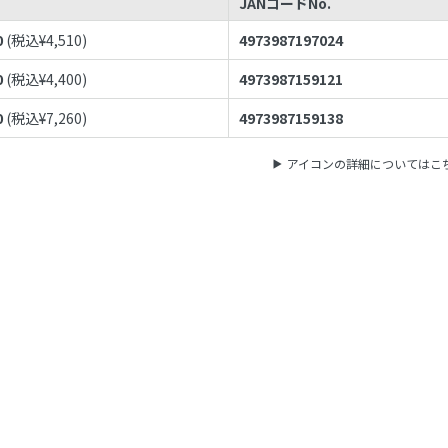
JANコードNo.
0
(税込¥
4,510
)
4973987197024
0
(税込¥
4,400
)
4973987159121
0
(税込¥
7,260
)
4973987159138
アイコンの詳細についてはこ