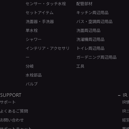
センサー・タッチ水栓
配管部材
セットアイテム
キッチン周辺用品
洗面器・手洗器
バス・空調周辺用品
単水栓
洗面周辺用品
シャワー
洗濯機周辺用品
インテリア・アクセサリ
トイレ周辺用品
ー
ガーデニング周辺用品
分岐
工具
水栓部品
バルブ
SUPPORT
IR
サポート
IR
よくあるご質問
IR
お問い合わせ
経
サポートチャット
業