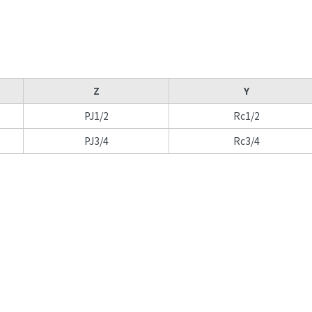
Z
Y
PJ1/2
Rc1/2
PJ3/4
Rc3/4