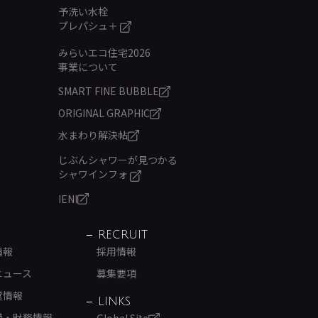
予洗い水栓
プレパシュ＋
みらいエコ住宅2026
事業について
SMART FINE BUBBLE
ORIGINAL GRAPHIC
水まわり解決帖
じぶんシャワーが見つかる
シャワインフォ
IENI
RECRUIT
情報
採用情報
ニュース
募集要項
営情報
LINKS
績・財務情報