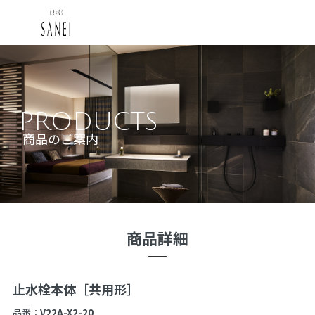
PRODUCTS
商品のご案内
商品詳細
止水栓本体［共用形］
品番：
V22A-X2-20