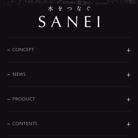
CONCEPT
BRAND
DESIGN
NEWS
ニュースリリース
商品に関して
PRODUCT
展示会
混合栓
企業情報
センサー・タッチ水栓
その他
CONTENTS
セットアイテム