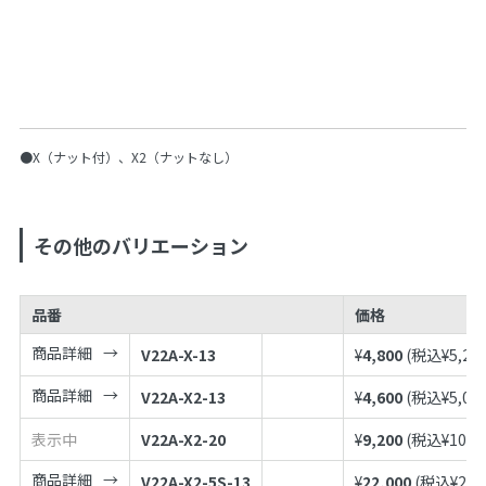
●X（ナット付）、X2（ナットなし）
その他のバリエーション
品番
価格
商品詳細
V22A-X-13
¥
4,800
(税込¥
5,28
商品詳細
V22A-X2-13
¥
4,600
(税込¥
5,06
表示中
V22A-X2-20
¥
9,200
(税込¥
10,1
商品詳細
V22A-X2-5S-13
¥
22,000
(税込¥
24,