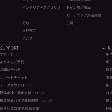
インテリア・アクセサリ
トイレ周辺用品
ー
ガーデニング周辺用品
分岐
工具
水栓部品
バルブ
SUPPORT
IR
サポート
IR
よくあるご質問
IR
お問い合わせ
経
サポートチャット
業
データダウンロード
IR
節湯水栓・節水水栓について
株
環境配慮バルブ登録制度について
IR
みらいエコ住宅2026事業
FA