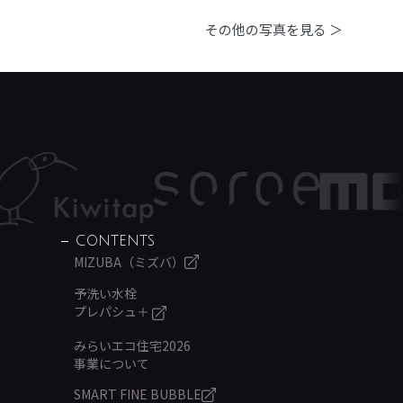
その他の写真を見る ＞
CONTENTS
MIZUBA（ミズバ）
予洗い水栓
プレパシュ＋
みらいエコ住宅2026
事業について
SMART FINE BUBBLE