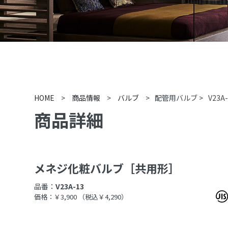
HOME
>
商品情報
>
バルブ
>
配管用バルブ
>
V23A
商品詳細
メネジ化粧バルブ［共用形］
品番：
V23A-13
価格：￥3,900
（税込￥4,290）