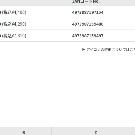
JANコードNo.
0
(税込¥
4,400
)
4973987197154
0
(税込¥
4,290
)
4973987159480
0
(税込¥
7,810
)
4973987159497
アイコンの詳細についてはこ
B
Z