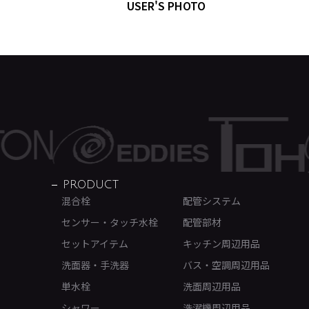
USER'S PHOTO
PRODUCT
混合栓
配管システム
センサー・タッチ水栓
配管部材
セットアイテム
キッチン周辺用品
洗面器・手洗器
バス・空調周辺用品
単水栓
洗面周辺用品
シャワー
洗濯機周辺用品