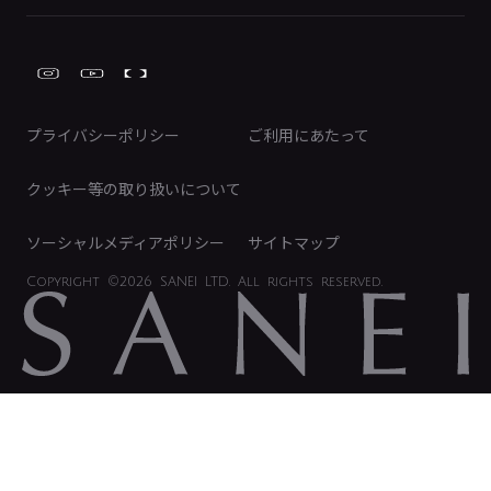
株式情報
類似品・模倣品にご注意ください
ガーデニング周辺用品
Global Site
IRカレンダー
工具
FAQ（IR向け）
ディスクロージャーポリシー
免責事項
プライバシーポリシー
ご利用にあたって
IRに関するお問い合わせ
電子公告
クッキー等の取り扱いについて
ソーシャルメディアポリシー
サイトマップ
Copyright
©2026 SANEI LTD.
All rights reserved.