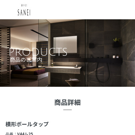
PRODUCTS
商品のご案内
商品詳細
横形ボールタップ
品番：
V44J-25