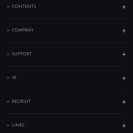
センサー・タッチ水栓
その他
CONTENTS
セットアイテム
MIZUBA（ミズバ）
予洗い水栓
プレパシュ＋
洗面器・手洗器
単水栓
COMPANY
みらいエコ住宅2026
事業について
シャワー
企業情報
インテリア・アクセサリー
SMART FINE BUBBLE
ORIGINAL GRAPHIC
企業理念
SUPPORT
分岐
コーポレートメッセージ
水栓部品
水まわり解決帖
サポート
CSR
バルブ
よくあるご質問
じぶんシャワーが見つかる
会社概要
シャワインフォ
IR
配管システム
お問い合わせ
沿革
配管部材
IENI
IR情報
サポートチャット
ブランド・グループ紹介
キッチン周辺用品
IRニュース
データダウンロード
RECRUIT
事業所案内
バス・空調周辺用品
経営情報
節湯水栓・節水水栓について
ショールーム
洗面周辺用品
採用情報
業績・財務情報
環境配慮バルブ登録制度について
水栓金具の製造工程
洗濯機周辺用品
募集要項
IRライブラリ
LINKS
みらいエコ住宅2026事業
トイレ周辺用品