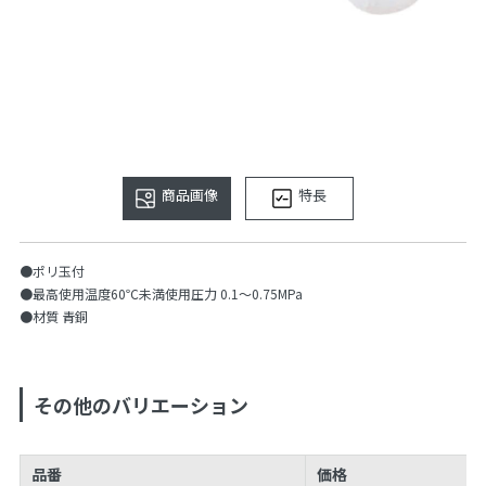
商品画像
特長
●ポリ玉付
●最高使用温度60℃未満使用圧力 0.1〜0.75MPa
●材質 青銅
その他のバリエーション
品番
価格