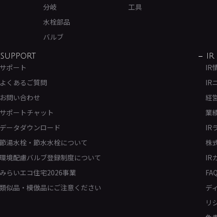
分岐
工具
水栓部品
バルブ
SUPPORT
IR
サポート
IR
よくあるご質問
IR
お問い合わせ
経
サポートチャット
業
データダウンロード
IR
節湯水栓・節水水栓について
株
環境配慮バルブ登録制度について
IR
みらいエコ住宅2026事業
FA
類似品・模倣品にご注意ください
デ
リ