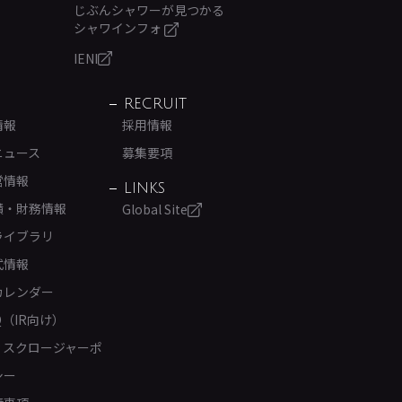
じぶんシャワーが見つかる
シャワインフォ
IENI
RECRUIT
情報
採用情報
ニュース
募集要項
営情報
LINKS
績・財務情報
Global Site
ライブラリ
式情報
カレンダー
Q（IR向け）
ィスクロージャーポ
シー