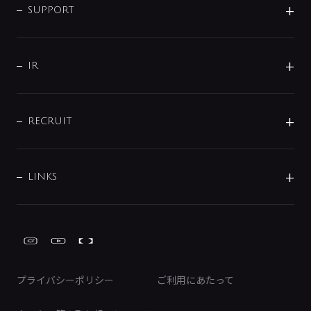
SMART FINE BUBBLE
ORIGINAL GRAPHIC
企業理念
SUPPORT
分岐
コーポレートメッセージ
水栓部品
水まわり解決帖
サポート
CSR
バルブ
よくあるご質問
じぶんシャワーが見つかる
会社概要
シャワインフォ
IR
配管システム
お問い合わせ
沿革
配管部材
IENI
IR情報
サポートチャット
ブランド・グループ紹介
キッチン周辺用品
IRニュース
データダウンロード
RECRUIT
事業所案内
バス・空調周辺用品
経営情報
節湯水栓・節水水栓について
ショールーム
洗面周辺用品
採用情報
業績・財務情報
環境配慮バルブ登録制度について
水栓金具の製造工程
洗濯機周辺用品
募集要項
IRライブラリ
LINKS
みらいエコ住宅2026事業
トイレ周辺用品
株式情報
類似品・模倣品にご注意ください
ガーデニング周辺用品
Global Site
IRカレンダー
工具
FAQ（IR向け）
ディスクロージャーポリシー
免責事項
プライバシーポリシー
ご利用にあたって
IRに関するお問い合わせ
電子公告