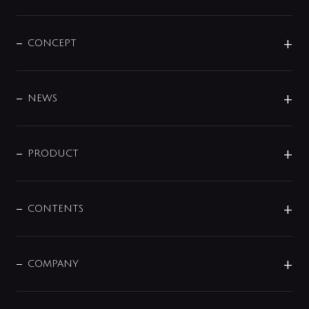
CONCEPT
BRAND
DESIGN
NEWS
ニュースリリース
商品に関して
PRODUCT
展示会
混合栓
企業情報
センサー・タッチ水栓
その他
CONTENTS
セットアイテム
MIZUBA（ミズバ）
予洗い水栓
プレパシュ＋
洗面器・手洗器
単水栓
COMPANY
みらいエコ住宅2026
事業について
シャワー
企業情報
インテリア・アクセサリー