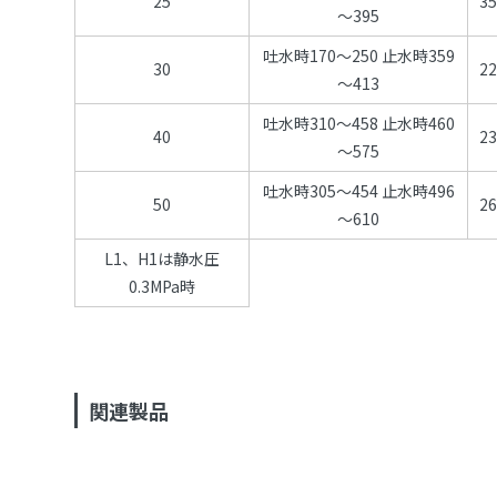
25
3
～395
吐水時170～250 止水時359
30
2
～413
吐水時310～458 止水時460
40
2
～575
吐水時305～454 止水時496
50
2
～610
L1、H1は静水圧
0.3MPa時
関連製品