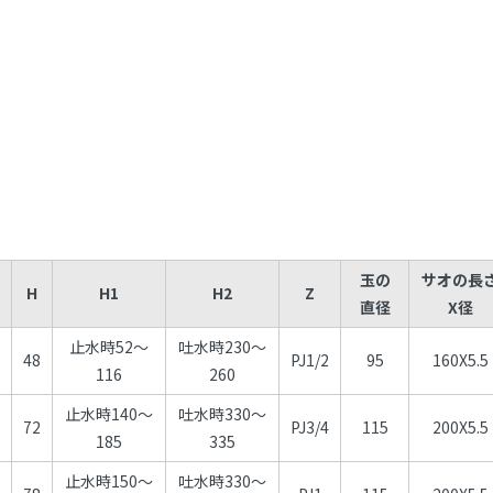
玉の
サオの長
H
H1
H2
Z
直径
X径
止水時52～
吐水時230～
0
48
PJ1/2
95
160X5.5
116
260
止水時140～
吐水時330～
5
72
PJ3/4
115
200X5.5
185
335
止水時150～
吐水時330～