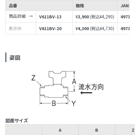
品番
価格
JANコ
商品詳細
V611BV-13
¥
3,900
(税込¥
4,290
)
497398
表示中
V611BV-20
¥
4,300
(税込¥
4,730
)
497398
姿図
図面サイズ
A
B
Z