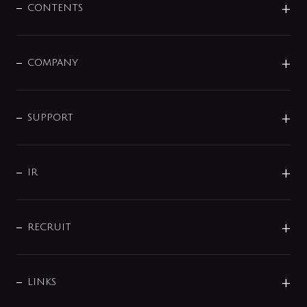
センサー・タッチ水栓
その他
CONTENTS
セットアイテム
MIZUBA（ミズバ）
予洗い水栓
プレパシュ＋
洗面器・手洗器
単水栓
COMPANY
みらいエコ住宅2026
事業について
シャワー
企業情報
インテリア・アクセサリー
SMART FINE BUBBLE
ORIGINAL GRAPHIC
企業理念
SUPPORT
分岐
コーポレートメッセージ
水栓部品
水まわり解決帖
サポート
CSR
バルブ
よくあるご質問
じぶんシャワーが見つかる
会社概要
シャワインフォ
IR
配管システム
お問い合わせ
沿革
配管部材
IENI
IR情報
サポートチャット
ブランド・グループ紹介
キッチン周辺用品
IRニュース
データダウンロード
RECRUIT
事業所案内
バス・空調周辺用品
経営情報
節湯水栓・節水水栓について
ショールーム
洗面周辺用品
採用情報
業績・財務情報
環境配慮バルブ登録制度について
水栓金具の製造工程
洗濯機周辺用品
募集要項
IRライブラリ
LINKS
みらいエコ住宅2026事業
トイレ周辺用品
株式情報
類似品・模倣品にご注意ください
ガーデニング周辺用品