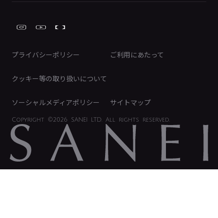
Global Site
IRカレンダー
工具
FAQ（IR向け）
ディスクロージャーポリシー
免責事項
プライバシーポリシー
ご利用にあたって
IRに関するお問い合わせ
電子公告
クッキー等の取り扱いについて
ソーシャルメディアポリシー
サイトマップ
Copyright
©2026 SANEI LTD.
All rights reserved.