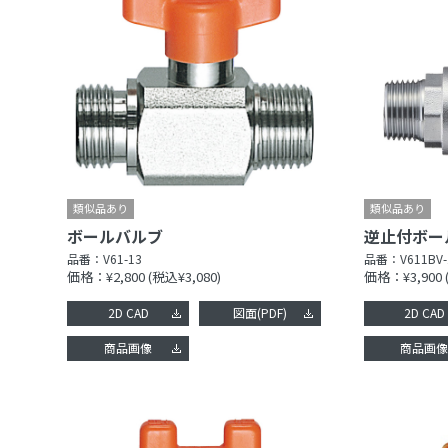
ボールバルブ
逆止付ボー
品番：
V61-13
品番：
V611BV-
価格：¥2,800
(税込¥3,080)
価格：¥3,900
2D CAD
図面(PDF)
2D CAD
商品画像
商品画