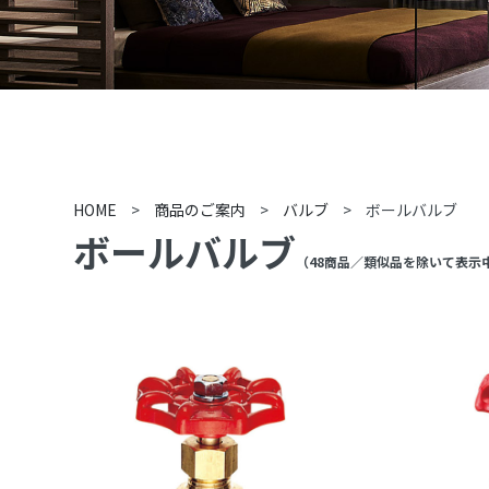
HOME
>
商品のご案内
>
バルブ
>
ボールバルブ
ボールバルブ
（
48
商品
／類似品を除いて表示