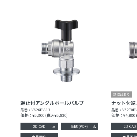
逆止付アングルボールバルブ
品番：
V626BV-13
品番：
V6270BV
価格：¥5,300
(税込¥5,830)
価格：¥4,800
2D CAD
図面(PDF)
2D CAD
商品画像
商品画