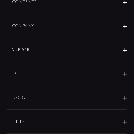
センサー・タッチ水栓
その他
CONTENTS
セットアイテム
MIZUBA（ミズバ）
予洗い水栓
プレパシュ＋
洗面器・手洗器
単水栓
COMPANY
みらいエコ住宅2026
事業について
シャワー
企業情報
インテリア・アクセサリー
SMART FINE BUBBLE
ORIGINAL GRAPHIC
企業理念
SUPPORT
分岐
コーポレートメッセージ
水栓部品
水まわり解決帖
サポート
CSR
バルブ
よくあるご質問
じぶんシャワーが見つかる
会社概要
シャワインフォ
IR
配管システム
お問い合わせ
沿革
配管部材
IENI
IR情報
サポートチャット
ブランド・グループ紹介
キッチン周辺用品
IRニュース
データダウンロード
RECRUIT
事業所案内
バス・空調周辺用品
経営情報
節湯水栓・節水水栓について
ショールーム
洗面周辺用品
採用情報
業績・財務情報
環境配慮バルブ登録制度について
水栓金具の製造工程
洗濯機周辺用品
募集要項
IRライブラリ
LINKS
みらいエコ住宅2026事業
トイレ周辺用品
株式情報
類似品・模倣品にご注意ください
ガーデニング周辺用品