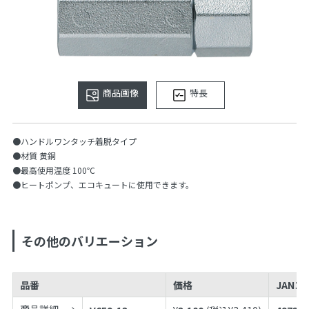
商品画像
特長
●ハンドルワンタッチ着脱タイプ
●材質 黄銅
●最高使用温度 100℃
●ヒートポンプ、エコキュートに使用できます。
その他のバリエーション
品番
価格
JANコ
商品詳細