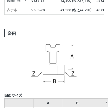
V659-13
¥
3,100
(税込¥
3,410
)
497398
表示中
V659-20
¥
3,900
(税込¥
4,290
)
497398
姿図
図面サイズ
A
B
Z