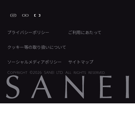
Global Site
IRカレンダー
工具
FAQ（IR向け）
ディスクロージャーポリシー
免責事項
プライバシーポリシー
ご利用にあたって
IRに関するお問い合わせ
電子公告
クッキー等の取り扱いについて
ソーシャルメディアポリシー
サイトマップ
Copyright
©2026 SANEI LTD.
All rights reserved.