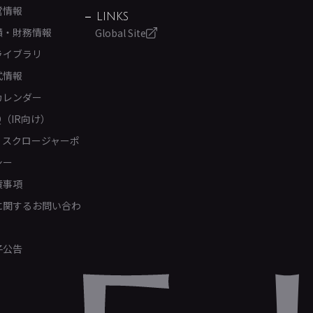
営情報
LINKS
績・財務情報
Global Site
ライブラリ
式情報
カレンダー
Q（IR向け）
ィスクロージャーポ
シー
責事項
Rに関するお問い合わ
子公告