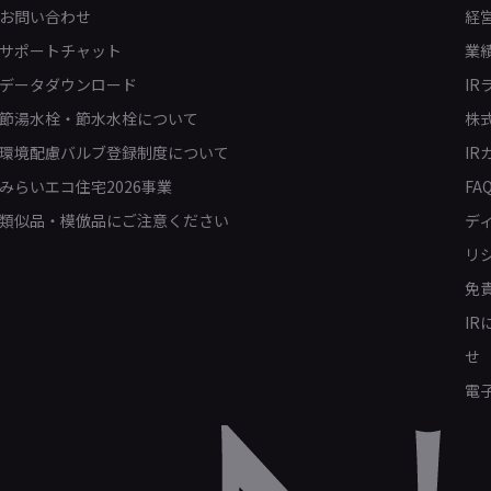
お問い合わせ
経
サポートチャット
業
データダウンロード
IR
節湯水栓・節水水栓について
株
環境配慮バルブ登録制度について
IR
みらいエコ住宅2026事業
FA
類似品・模倣品にご注意ください
デ
リ
免
I
せ
電