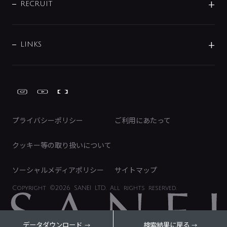
IRニュース
データダウンロード
RECRUIT
事業所案内
バス・空調周辺用品
経営情報
節湯水栓・節水水栓について
ショールーム
洗面周辺用品
採用情報
業績・財務情報
環境配慮バルブ登録制度について
水栓金具の製造工程
洗濯機周辺用品
募集要項
IRライブラリ
LINKS
みらいエコ住宅2026事業
トイレ周辺用品
株式情報
類似品・模倣品にご注意ください
ガーデニング周辺用品
Global Site
IRカレンダー
工具
FAQ（IR向け）
ディスクロージャーポリシー
免責事項
プライバシーポリシー
ご利用にあたって
IRに関するお問い合わせ
電子公告
クッキー等の取り扱いについて
ソーシャルメディアポリシー
サイトマップ
Copyright
©2026 SANEI LTD.
All rights reserved.
データダウンロード
検索結果に戻る