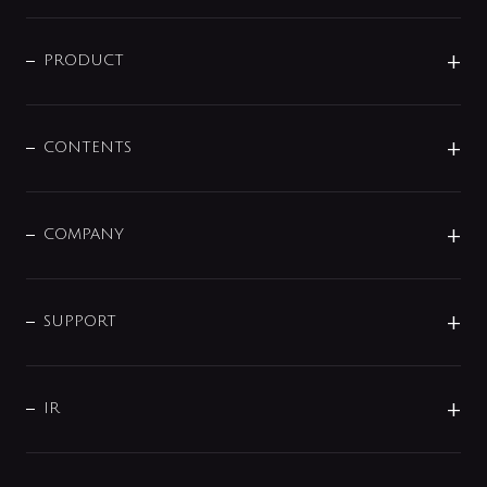
ニュースリリース
商品に関して
PRODUCT
展示会
混合栓
企業情報
センサー・タッチ水栓
その他
CONTENTS
セットアイテム
MIZUBA（ミズバ）
予洗い水栓
プレパシュ＋
洗面器・手洗器
単水栓
COMPANY
みらいエコ住宅2026
事業について
シャワー
企業情報
インテリア・アクセサリー
SMART FINE BUBBLE
ORIGINAL GRAPHIC
企業理念
SUPPORT
分岐
コーポレートメッセージ
水栓部品
水まわり解決帖
サポート
CSR
バルブ
よくあるご質問
じぶんシャワーが見つかる
会社概要
シャワインフォ
IR
配管システム
お問い合わせ
沿革
配管部材
IENI
IR情報
サポートチャット
ブランド・グループ紹介
キッチン周辺用品