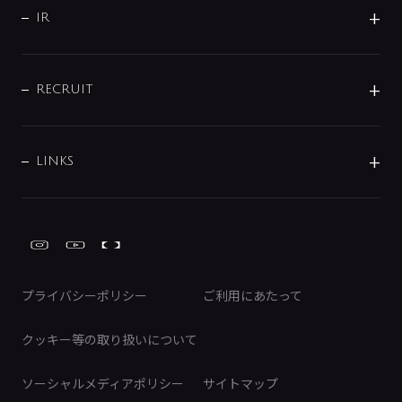
よくあるご質問
じぶんシャワーが見つかる
会社概要
シャワインフォ
IR
配管システム
お問い合わせ
沿革
配管部材
IENI
IR情報
サポートチャット
ブランド・グループ紹介
キッチン周辺用品
IRニュース
データダウンロード
RECRUIT
事業所案内
バス・空調周辺用品
経営情報
節湯水栓・節水水栓について
ショールーム
洗面周辺用品
採用情報
業績・財務情報
環境配慮バルブ登録制度について
水栓金具の製造工程
洗濯機周辺用品
募集要項
IRライブラリ
LINKS
みらいエコ住宅2026事業
トイレ周辺用品
株式情報
類似品・模倣品にご注意ください
ガーデニング周辺用品
Global Site
IRカレンダー
工具
FAQ（IR向け）
ディスクロージャーポリシー
免責事項
プライバシーポリシー
ご利用にあたって
IRに関するお問い合わせ
電子公告
クッキー等の取り扱いについて
ソーシャルメディアポリシー
サイトマップ