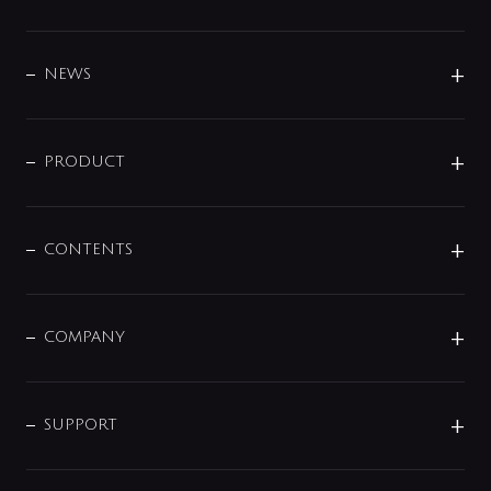
BRAND
DESIGN
NEWS
ニュースリリース
商品に関して
PRODUCT
展示会
混合栓
企業情報
センサー・タッチ水栓
その他
CONTENTS
セットアイテム
MIZUBA（ミズバ）
予洗い水栓
プレパシュ＋
洗面器・手洗器
単水栓
COMPANY
みらいエコ住宅2026
事業について
シャワー
企業情報
インテリア・アクセサリー
SMART FINE BUBBLE
ORIGINAL GRAPHIC
企業理念
SUPPORT
分岐
コーポレートメッセージ
水栓部品
水まわり解決帖
サポート
CSR
バルブ