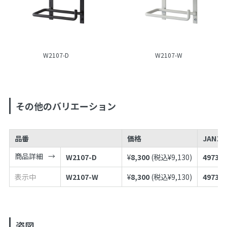
W2107-D
W2107-W
その他のバリエーション
品番
価格
JANコ
商品詳細
W2107-D
¥
8,300
(税込¥
9,130
)
497398
表示中
W2107-W
¥
8,300
(税込¥
9,130
)
497398
姿図