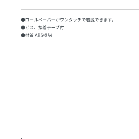
●ロールペーパーがワンタッチで着脱できます。
●ビス、接着テープ付
●材質 ABS樹脂