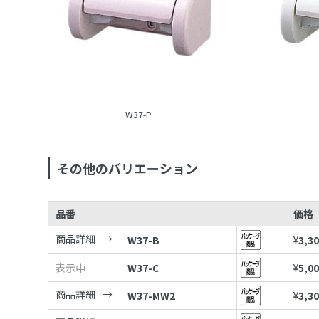
W37-P
その他のバリエーション
品番
価格
商品詳細
W37-B
¥
3,3
表示中
W37-C
¥
5,0
商品詳細
W37-MW2
¥
3,3