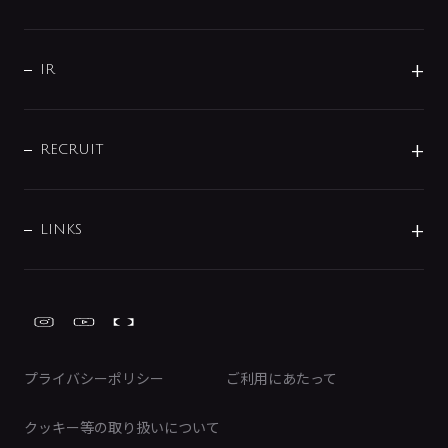
コーポレートメッセージ
水栓部品
水まわり解決帖
サポート
CSR
バルブ
よくあるご質問
じぶんシャワーが見つかる
会社概要
シャワインフォ
IR
配管システム
お問い合わせ
沿革
配管部材
IENI
IR情報
サポートチャット
ブランド・グループ紹介
キッチン周辺用品
IRニュース
データダウンロード
RECRUIT
事業所案内
バス・空調周辺用品
経営情報
節湯水栓・節水水栓について
ショールーム
洗面周辺用品
採用情報
業績・財務情報
環境配慮バルブ登録制度について
水栓金具の製造工程
洗濯機周辺用品
募集要項
IRライブラリ
LINKS
みらいエコ住宅2026事業
トイレ周辺用品
株式情報
類似品・模倣品にご注意ください
ガーデニング周辺用品
Global Site
IRカレンダー
工具
FAQ（IR向け）
ディスクロージャーポリシー
免責事項
プライバシーポリシー
ご利用にあたって
IRに関するお問い合わせ
電子公告
クッキー等の取り扱いについて