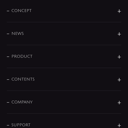
CONCEPT
BRAND
DESIGN
NEWS
ニュースリリース
商品に関して
PRODUCT
展示会
混合栓
企業情報
センサー・タッチ水栓
その他
CONTENTS
セットアイテム
MIZUBA（ミズバ）
予洗い水栓
プレパシュ＋
洗面器・手洗器
単水栓
COMPANY
みらいエコ住宅2026
事業について
シャワー
企業情報
インテリア・アクセサリー
SMART FINE BUBBLE
ORIGINAL GRAPHIC
企業理念
SUPPORT
分岐