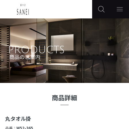
PRODUCTS
商品のご案内
商品詳細
丸タオル掛
品番：
W52-365