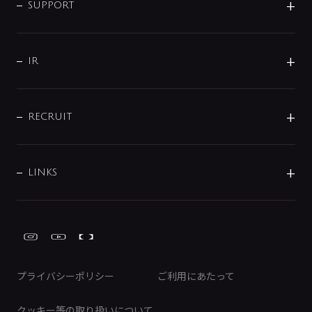
企業理念
SUPPORT
分岐
コーポレートメッセージ
水栓部品
水まわり解決帖
サポート
CSR
バルブ
よくあるご質問
じぶんシャワーが見つかる
会社概要
シャワインフォ
IR
配管システム
お問い合わせ
沿革
配管部材
IENI
IR情報
サポートチャット
ブランド・グループ紹介
キッチン周辺用品
IRニュース
データダウンロード
RECRUIT
事業所案内
バス・空調周辺用品
経営情報
節湯水栓・節水水栓について
ショールーム
洗面周辺用品
採用情報
業績・財務情報
環境配慮バルブ登録制度について
水栓金具の製造工程
洗濯機周辺用品
募集要項
IRライブラリ
LINKS
みらいエコ住宅2026事業
トイレ周辺用品
株式情報
類似品・模倣品にご注意ください
ガーデニング周辺用品
Global Site
IRカレンダー
工具
FAQ（IR向け）
ディスクロージャーポリシー
免責事項
プライバシーポリシー
ご利用にあたって
IRに関するお問い合わせ
電子公告
クッキー等の取り扱いについて