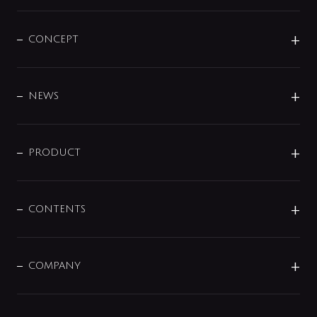
CONCEPT
BRAND
DESIGN
NEWS
ニュースリリース
商品に関して
PRODUCT
展示会
混合栓
企業情報
センサー・タッチ水栓
その他
CONTENTS
セットアイテム
MIZUBA（ミズバ）
予洗い水栓
プレパシュ＋
洗面器・手洗器
単水栓
COMPANY
みらいエコ住宅2026
事業について
シャワー
企業情報
インテリア・アクセサリー
SMART FINE BUBBLE
ORIGINAL GRAPHIC