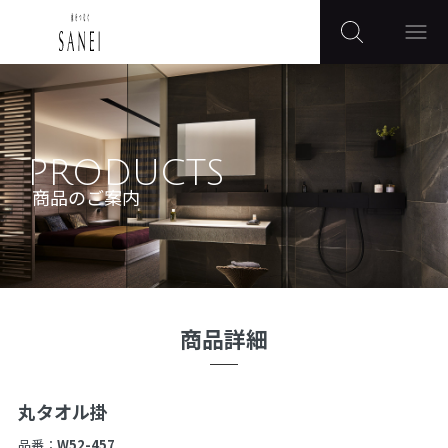
PRODUCTS
商品のご案内
商品詳細
丸タオル掛
品番：
W52-457