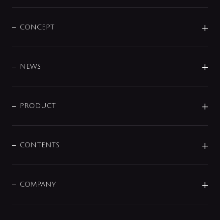
CONCEPT
BRAND
DESIGN
NEWS
ニュースリリース
商品に関して
PRODUCT
展示会
混合栓
企業情報
センサー・タッチ水栓
その他
CONTENTS
セットアイテム
MIZUBA（ミズバ）
予洗い水栓
プレパシュ＋
洗面器・手洗器
単水栓
COMPANY
みらいエコ住宅2026
事業について
シャワー
企業情報
インテリア・アクセサリー
SMART FINE BUBBLE
ORIGINAL GRAPHIC