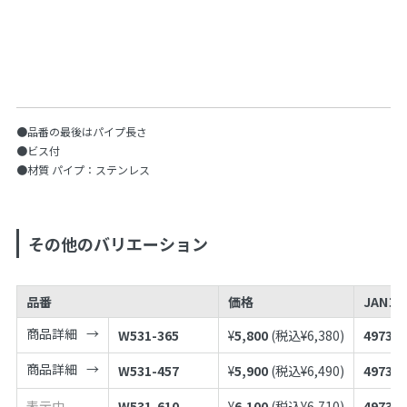
●品番の最後はパイプ長さ
●ビス付
●材質 パイプ：ステンレス
その他のバリエーション
品番
価格
JANコ
商品詳細
W531-365
¥
5,800
(税込¥
6,380
)
497398
商品詳細
W531-457
¥
5,900
(税込¥
6,490
)
497398
表示中
W531-610
¥
6,100
(税込¥
6,710
)
497398