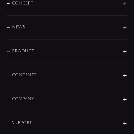
CONCEPT
BRAND
DESIGN
NEWS
ニュースリリース
商品に関して
PRODUCT
展示会
混合栓
企業情報
センサー・タッチ水栓
その他
CONTENTS
セットアイテム
MIZUBA（ミズバ）
予洗い水栓
プレパシュ＋
洗面器・手洗器
単水栓
COMPANY
みらいエコ住宅2026
事業について
シャワー
企業情報
インテリア・アクセサリー
SMART FINE BUBBLE
ORIGINAL GRAPHIC
企業理念
SUPPORT
分岐
コーポレートメッセージ
水栓部品
水まわり解決帖