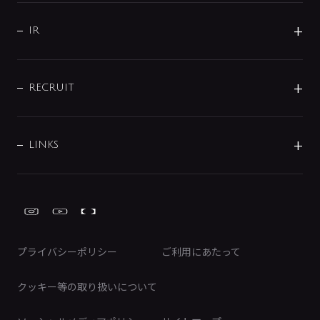
サポート
CSR
バルブ
よくあるご質問
じぶんシャワーが見つかる
会社概要
シャワインフォ
IR
配管システム
お問い合わせ
沿革
配管部材
IENI
IR情報
サポートチャット
ブランド・グループ紹介
キッチン周辺用品
IRニュース
データダウンロード
RECRUIT
事業所案内
バス・空調周辺用品
経営情報
節湯水栓・節水水栓について
ショールーム
洗面周辺用品
採用情報
業績・財務情報
環境配慮バルブ登録制度について
水栓金具の製造工程
洗濯機周辺用品
募集要項
IRライブラリ
LINKS
みらいエコ住宅2026事業
トイレ周辺用品
株式情報
類似品・模倣品にご注意ください
ガーデニング周辺用品
Global Site
IRカレンダー
工具
FAQ（IR向け）
ディスクロージャーポリシー
免責事項
プライバシーポリシー
ご利用にあたって
IRに関するお問い合わせ
電子公告
クッキー等の取り扱いについて