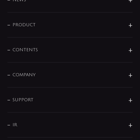
ニュースリリース
商品に関して
PRODUCT
展示会
混合栓
企業情報
センサー・タッチ水栓
その他
CONTENTS
セットアイテム
MIZUBA（ミズバ）
予洗い水栓
プレパシュ＋
洗面器・手洗器
単水栓
COMPANY
みらいエコ住宅2026
事業について
シャワー
企業情報
インテリア・アクセサリー
SMART FINE BUBBLE
ORIGINAL GRAPHIC
企業理念
SUPPORT
分岐
コーポレートメッセージ
水栓部品
水まわり解決帖
サポート
CSR
バルブ
よくあるご質問
じぶんシャワーが見つかる
会社概要
シャワインフォ
IR
配管システム
お問い合わせ
沿革
配管部材
IENI