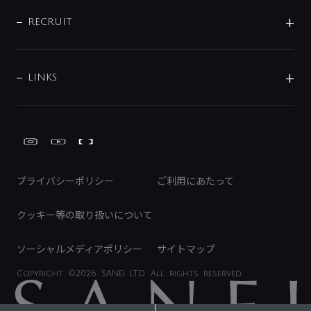
IR情報
サポートチャット
ブランド・グループ紹介
キッチン周辺用品
IRニュース
データダウンロード
RECRUIT
事業所案内
バス・空調周辺用品
経営情報
節湯水栓・節水水栓について
ショールーム
洗面周辺用品
採用情報
業績・財務情報
環境配慮バルブ登録制度について
水栓金具の製造工程
洗濯機周辺用品
募集要項
IRライブラリ
LINKS
みらいエコ住宅2026事業
トイレ周辺用品
株式情報
類似品・模倣品にご注意ください
ガーデニング周辺用品
Global Site
IRカレンダー
工具
FAQ（IR向け）
ディスクロージャーポリシー
免責事項
プライバシーポリシー
ご利用にあたって
IRに関するお問い合わせ
電子公告
クッキー等の取り扱いについて
ソーシャルメディアポリシー
サイトマップ
Copyright
©2026 SANEI LTD.
All rights reserved.