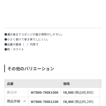
●溝の奥までスポンジが届き掃除がしやすい。
●小さく巻けて巻き戻りしにくい。
●品番の最後（ ）内実寸
●色：ホワイト
その他のバリエーション
品番
価格
J
表示中
W7800-700X1000
¥
8,000
(税込¥
8,800
)
49
商品詳細
W7800-700X1100
¥
8,400
(税込¥
9,240
)
49