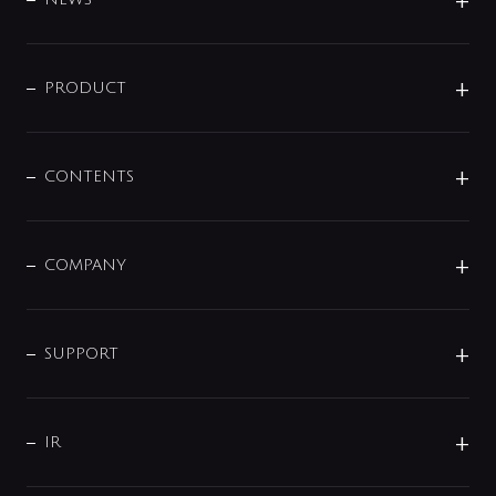
ニュースリリース
商品に関して
PRODUCT
展示会
混合栓
企業情報
センサー・タッチ水栓
その他
CONTENTS
セットアイテム
MIZUBA（ミズバ）
予洗い水栓
プレパシュ＋
洗面器・手洗器
単水栓
COMPANY
みらいエコ住宅2026
事業について
シャワー
企業情報
インテリア・アクセサリー
SMART FINE BUBBLE
ORIGINAL GRAPHIC
企業理念
SUPPORT
分岐
コーポレートメッセージ
水栓部品
水まわり解決帖
サポート
CSR
バルブ
よくあるご質問
じぶんシャワーが見つかる
会社概要
シャワインフォ
IR
配管システム
お問い合わせ
沿革
配管部材
IENI