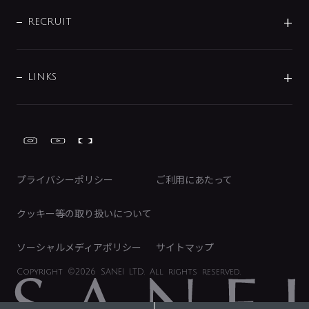
IR情報
サポートチャット
ブランド・グループ紹介
キッチン周辺用品
IRニュース
データダウンロード
RECRUIT
事業所案内
バス・空調周辺用品
経営情報
節湯水栓・節水水栓について
ショールーム
洗面周辺用品
採用情報
業績・財務情報
環境配慮バルブ登録制度について
水栓金具の製造工程
洗濯機周辺用品
募集要項
IRライブラリ
LINKS
みらいエコ住宅2026事業
トイレ周辺用品
株式情報
類似品・模倣品にご注意ください
ガーデニング周辺用品
Global Site
IRカレンダー
工具
FAQ（IR向け）
ディスクロージャーポリシー
免責事項
プライバシーポリシー
ご利用にあたって
IRに関するお問い合わせ
電子公告
クッキー等の取り扱いについて
ソーシャルメディアポリシー
サイトマップ
Copyright
©2026 SANEI LTD.
All rights reserved.