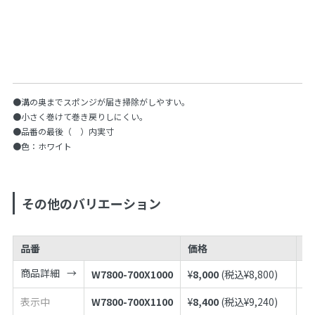
●溝の奥までスポンジが届き掃除がしやすい。
●小さく巻けて巻き戻りしにくい。
●品番の最後（ ）内実寸
●色：ホワイト
その他のバリエーション
品番
価格
J
商品詳細
W7800-700X1000
¥
8,000
(税込¥
8,800
)
49
表示中
W7800-700X1100
¥
8,400
(税込¥
9,240
)
49