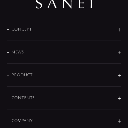
CONCEPT
BRAND
DESIGN
NEWS
ニュースリリース
商品に関して
PRODUCT
展示会
混合栓
企業情報
センサー・タッチ水栓
その他
CONTENTS
セットアイテム
MIZUBA（ミズバ）
予洗い水栓
プレパシュ＋
洗面器・手洗器
単水栓
COMPANY
みらいエコ住宅2026
事業について