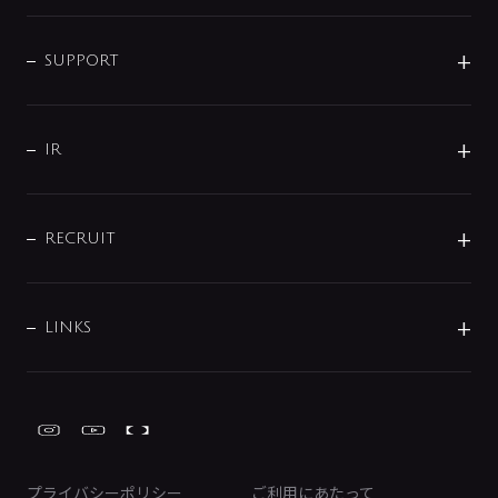
シャワー
企業情報
インテリア・アクセサリー
SMART FINE BUBBLE
ORIGINAL GRAPHIC
企業理念
SUPPORT
分岐
コーポレートメッセージ
水栓部品
水まわり解決帖
サポート
CSR
バルブ
よくあるご質問
じぶんシャワーが見つかる
会社概要
シャワインフォ
IR
配管システム
お問い合わせ
沿革
配管部材
IENI
IR情報
サポートチャット
ブランド・グループ紹介
キッチン周辺用品
IRニュース
データダウンロード
RECRUIT
事業所案内
バス・空調周辺用品
経営情報
節湯水栓・節水水栓について
ショールーム
洗面周辺用品
採用情報
業績・財務情報
環境配慮バルブ登録制度について
水栓金具の製造工程
洗濯機周辺用品
募集要項
IRライブラリ
LINKS
みらいエコ住宅2026事業
トイレ周辺用品
株式情報
類似品・模倣品にご注意ください
ガーデニング周辺用品
Global Site
IRカレンダー
工具
FAQ（IR向け）
ディスクロージャーポリシー
免責事項
プライバシーポリシー
ご利用にあたって