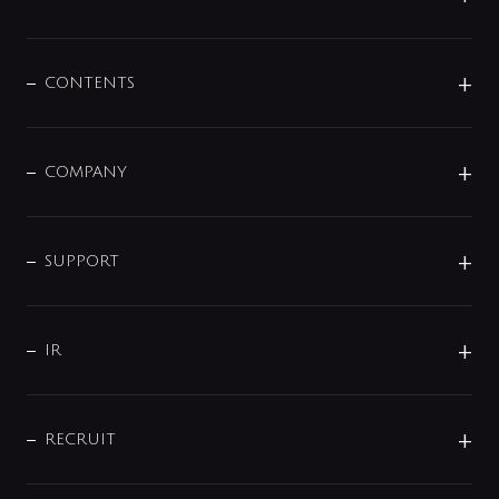
展示会
混合栓
企業情報
センサー・タッチ水栓
その他
CONTENTS
セットアイテム
MIZUBA（ミズバ）
予洗い水栓
プレパシュ＋
洗面器・手洗器
単水栓
COMPANY
みらいエコ住宅2026
事業について
シャワー
企業情報
インテリア・アクセサリー
SMART FINE BUBBLE
ORIGINAL GRAPHIC
企業理念
SUPPORT
分岐
コーポレートメッセージ
水栓部品
水まわり解決帖
サポート
CSR
バルブ
よくあるご質問
じぶんシャワーが見つかる
会社概要
シャワインフォ
IR
配管システム
お問い合わせ
沿革
配管部材
IENI
IR情報
サポートチャット
ブランド・グループ紹介
キッチン周辺用品
IRニュース
データダウンロード
RECRUIT
事業所案内
バス・空調周辺用品
経営情報
節湯水栓・節水水栓について
ショールーム
洗面周辺用品
採用情報