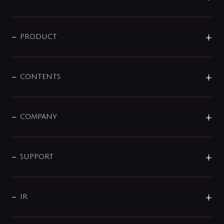
ニュースリリース
商品に関して
PRODUCT
展示会
混合栓
企業情報
センサー・タッチ水栓
その他
CONTENTS
セットアイテム
MIZUBA（ミズバ）
予洗い水栓
プレパシュ＋
洗面器・手洗器
単水栓
COMPANY
みらいエコ住宅2026
事業について
シャワー
企業情報
インテリア・アクセサリー
SMART FINE BUBBLE
ORIGINAL GRAPHIC
企業理念
SUPPORT
分岐
コーポレートメッセージ
水栓部品
水まわり解決帖
サポート
CSR
バルブ
よくあるご質問
じぶんシャワーが見つかる
会社概要
シャワインフォ
IR
配管システム
お問い合わせ
沿革
配管部材
IENI
IR情報
サポートチャット