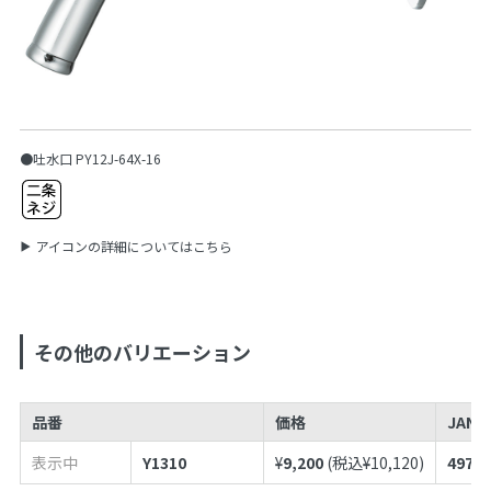
●吐水口 PY12J-64X-16
アイコンの詳細についてはこちら
その他のバリエーション
品番
価格
JAN
表示中
Y1310
¥
9,200
(税込¥
10,120
)
49739