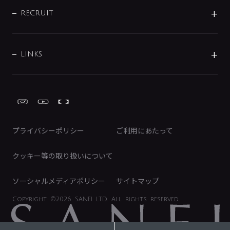
ブランド・グループ紹介
キッチン周辺用品
IRニュース
データダウンロード
RECRUIT
事業所案内
バス・空調周辺用品
経営情報
節湯水栓・節水水栓について
ショールーム
洗面周辺用品
採用情報
業績・財務情報
環境配慮バルブ登録制度について
水栓金具の製造工程
洗濯機周辺用品
募集要項
IRライブラリ
LINKS
みらいエコ住宅2026事業
トイレ周辺用品
株式情報
類似品・模倣品にご注意ください
ガーデニング周辺用品
Global Site
IRカレンダー
工具
FAQ（IR向け）
ディスクロージャーポリシー
免責事項
プライバシーポリシー
ご利用にあたって
IRに関するお問い合わせ
電子公告
クッキー等の取り扱いについて
ソーシャルメディアポリシー
サイトマップ
Copyright
©2026 SANEI LTD.
All rights reserved.