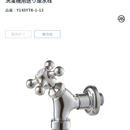
洗濯機用送り座水栓
品番：
Y143YTK-1-13
販売終了
寒冷地