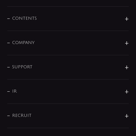
展示会
混合栓
企業情報
センサー・タッチ水栓
その他
CONTENTS
セットアイテム
MIZUBA（ミズバ）
予洗い水栓
プレパシュ＋
洗面器・手洗器
単水栓
COMPANY
みらいエコ住宅2026
事業について
シャワー
企業情報
インテリア・アクセサリー
SMART FINE BUBBLE
ORIGINAL GRAPHIC
企業理念
SUPPORT
分岐
コーポレートメッセージ
水栓部品
水まわり解決帖
サポート
CSR
バルブ
よくあるご質問
じぶんシャワーが見つかる
会社概要
シャワインフォ
IR
配管システム
お問い合わせ
沿革
配管部材
IENI
IR情報
サポートチャット
ブランド・グループ紹介
キッチン周辺用品
IRニュース
データダウンロード
RECRUIT
事業所案内
バス・空調周辺用品
経営情報
節湯水栓・節水水栓について
ショールーム
洗面周辺用品
採用情報
業績・財務情報
環境配慮バルブ登録制度について
水栓金具の製造工程
洗濯機周辺用品