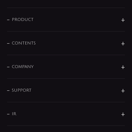
ニュースリリース
商品に関して
PRODUCT
展示会
混合栓
企業情報
センサー・タッチ水栓
その他
CONTENTS
セットアイテム
MIZUBA（ミズバ）
予洗い水栓
プレパシュ＋
洗面器・手洗器
単水栓
COMPANY
みらいエコ住宅2026
事業について
シャワー
企業情報
インテリア・アクセサリー
SMART FINE BUBBLE
ORIGINAL GRAPHIC
企業理念
SUPPORT
分岐
コーポレートメッセージ
水栓部品
水まわり解決帖
サポート
CSR
バルブ
よくあるご質問
じぶんシャワーが見つかる
会社概要
シャワインフォ
IR
配管システム
お問い合わせ
沿革
配管部材
IENI
IR情報
サポートチャット
ブランド・グループ紹介
キッチン周辺用品