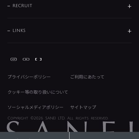
IRニュース
データダウンロード
RECRUIT
事業所案内
バス・空調周辺用品
経営情報
節湯水栓・節水水栓について
ショールーム
洗面周辺用品
採用情報
業績・財務情報
環境配慮バルブ登録制度について
水栓金具の製造工程
洗濯機周辺用品
募集要項
IRライブラリ
LINKS
みらいエコ住宅2026事業
トイレ周辺用品
株式情報
類似品・模倣品にご注意ください
ガーデニング周辺用品
Global Site
IRカレンダー
工具
FAQ（IR向け）
ディスクロージャーポリシー
免責事項
プライバシーポリシー
ご利用にあたって
IRに関するお問い合わせ
電子公告
クッキー等の取り扱いについて
ソーシャルメディアポリシー
サイトマップ
Copyright
©2026 SANEI LTD.
All rights reserved.