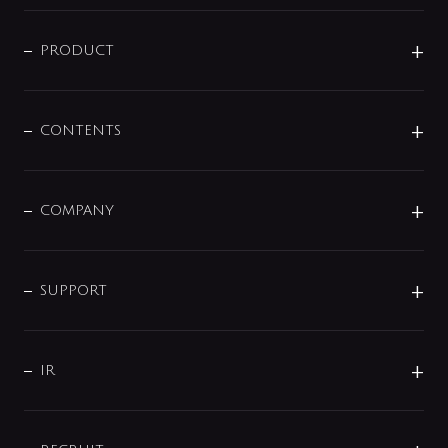
ニュースリリース
商品に関して
PRODUCT
展示会
混合栓
企業情報
センサー・タッチ水栓
その他
CONTENTS
セットアイテム
MIZUBA（ミズバ）
予洗い水栓
プレパシュ＋
洗面器・手洗器
単水栓
COMPANY
みらいエコ住宅2026
事業について
シャワー
企業情報
インテリア・アクセサリー
SMART FINE BUBBLE
ORIGINAL GRAPHIC
企業理念
SUPPORT
分岐
コーポレートメッセージ
水栓部品
水まわり解決帖
サポート
CSR
バルブ
よくあるご質問
じぶんシャワーが見つかる
会社概要
シャワインフォ
IR
配管システム
お問い合わせ
沿革
配管部材
IENI
IR情報
サポートチャット
ブランド・グループ紹介
キッチン周辺用品