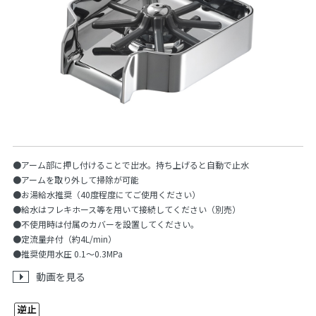
●アーム部に押し付けることで出水。持ち上げると自動で止水
●アームを取り外して掃除が可能
●お湯給水推奨（40度程度にてご使用ください）
●給水はフレキホース等を用いて接続してください（別売）
●不使用時は付属のカバーを設置してください。
●定流量弁付（約4L/min）
●推奨使用水圧 0.1〜0.3MPa
動画を見る