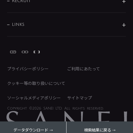
IRニュース
データダウンロード
RECRUIT
事業所案内
バス・空調周辺用品
経営情報
節湯水栓・節水水栓について
ショールーム
洗面周辺用品
採用情報
業績・財務情報
環境配慮バルブ登録制度について
水栓金具の製造工程
洗濯機周辺用品
募集要項
IRライブラリ
LINKS
みらいエコ住宅2026事業
トイレ周辺用品
株式情報
類似品・模倣品にご注意ください
ガーデニング周辺用品
Global Site
IRカレンダー
工具
FAQ（IR向け）
ディスクロージャーポリシー
免責事項
プライバシーポリシー
ご利用にあたって
IRに関するお問い合わせ
電子公告
クッキー等の取り扱いについて
ソーシャルメディアポリシー
サイトマップ
Copyright
©2026 SANEI LTD.
All rights reserved.
データダウンロード
検索結果に戻る