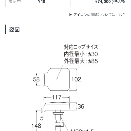
表示中
Y49
¥
74,000
(税込¥
81,
アイコンの詳細についてはこちら
姿図