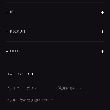
水まわり解決帖
サポート
CSR
バルブ
よくあるご質問
じぶんシャワーが見つかる
会社概要
シャワインフォ
IR
配管システム
お問い合わせ
沿革
配管部材
IENI
IR情報
サポートチャット
ブランド・グループ紹介
キッチン周辺用品
IRニュース
データダウンロード
RECRUIT
事業所案内
バス・空調周辺用品
経営情報
節湯水栓・節水水栓について
ショールーム
洗面周辺用品
採用情報
業績・財務情報
環境配慮バルブ登録制度について
水栓金具の製造工程
洗濯機周辺用品
募集要項
IRライブラリ
LINKS
みらいエコ住宅2026事業
トイレ周辺用品
株式情報
類似品・模倣品にご注意ください
ガーデニング周辺用品
Global Site
IRカレンダー
工具
FAQ（IR向け）
ディスクロージャーポリシー
免責事項
プライバシーポリシー
ご利用にあたって
IRに関するお問い合わせ
電子公告
クッキー等の取り扱いについて