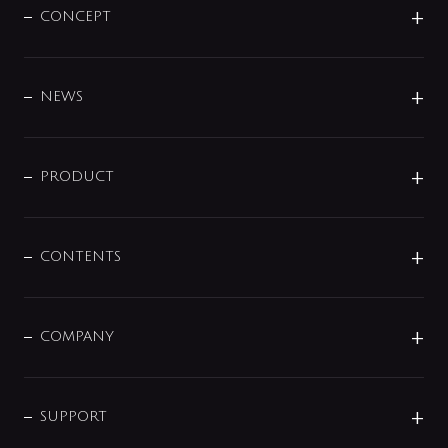
CONCEPT
BRAND
DESIGN
NEWS
ニュースリリース
商品に関して
PRODUCT
展示会
混合栓
企業情報
センサー・タッチ水栓
その他
CONTENTS
セットアイテム
MIZUBA（ミズバ）
予洗い水栓
プレパシュ＋
洗面器・手洗器
単水栓
COMPANY
みらいエコ住宅2026
事業について
シャワー
企業情報
インテリア・アクセサリー
SMART FINE BUBBLE
ORIGINAL GRAPHIC
企業理念
SUPPORT
分岐
コーポレートメッセージ
水栓部品