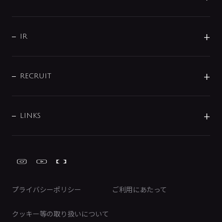
コーポレートメッセージ
水栓部品
水まわり解決帖
サポート
CSR
バルブ
よくあるご質問
じぶんシャワーが見つかる
会社概要
シャワインフォ
IR
配管システム
お問い合わせ
沿革
配管部材
IENI
IR情報
サポートチャット
ブランド・グループ紹介
キッチン周辺用品
IRニュース
データダウンロード
RECRUIT
事業所案内
バス・空調周辺用品
経営情報
節湯水栓・節水水栓について
ショールーム
洗面周辺用品
採用情報
業績・財務情報
環境配慮バルブ登録制度について
水栓金具の製造工程
洗濯機周辺用品
募集要項
IRライブラリ
LINKS
みらいエコ住宅2026事業
トイレ周辺用品
株式情報
類似品・模倣品にご注意ください
ガーデニング周辺用品
Global Site
IRカレンダー
工具
FAQ（IR向け）
ディスクロージャーポリシー
免責事項
プライバシーポリシー
ご利用にあたって
IRに関するお問い合わせ
電子公告
クッキー等の取り扱いについて