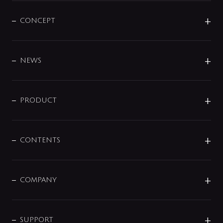
CONCEPT
BRAND
DESIGN
NEWS
ニュースリリース
商品に関して
PRODUCT
展示会
混合栓
企業情報
センサー・タッチ水栓
その他
CONTENTS
セットアイテム
MIZUBA（ミズバ）
予洗い水栓
プレパシュ＋
洗面器・手洗器
単水栓
COMPANY
みらいエコ住宅2026
事業について
シャワー
企業情報
インテリア・アクセサリー
SMART FINE BUBBLE
ORIGINAL GRAPHIC
企業理念
SUPPORT
分岐