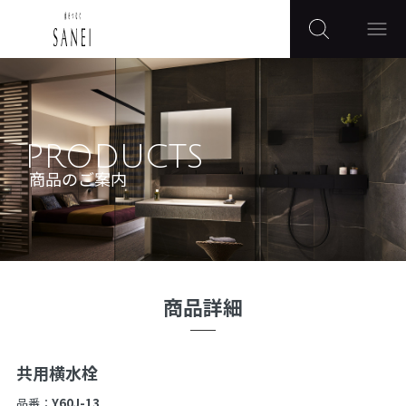
PRODUCTS
商品のご案内
商品詳細
共用横水栓
品番：
Y60J-13