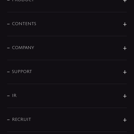
商品に関して
展示会
混合栓
企業情報
センサー・タッチ水栓
その他
CONTENTS
セットアイテム
MIZUBA（ミズバ）
予洗い水栓
プレパシュ＋
洗面器・手洗器
単水栓
COMPANY
みらいエコ住宅2026
事業について
シャワー
企業情報
インテリア・アクセサリー
SMART FINE BUBBLE
ORIGINAL GRAPHIC
企業理念
SUPPORT
分岐
コーポレートメッセージ
水栓部品
水まわり解決帖
サポート
CSR
バルブ
よくあるご質問
じぶんシャワーが見つかる
会社概要
シャワインフォ
IR
配管システム
お問い合わせ
沿革
配管部材
IENI
IR情報
サポートチャット
ブランド・グループ紹介
キッチン周辺用品
IRニュース
データダウンロード
RECRUIT
事業所案内
バス・空調周辺用品
経営情報
節湯水栓・節水水栓について
ショールーム
洗面周辺用品