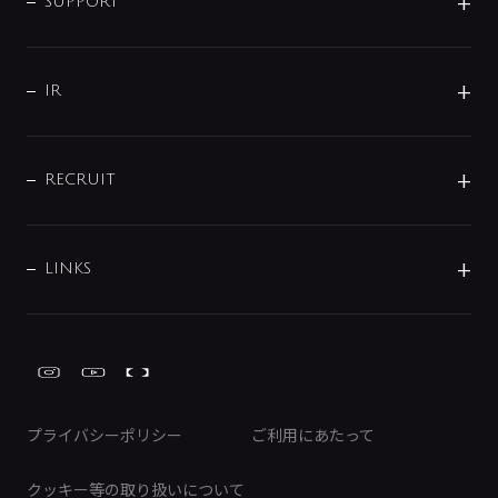
企業理念
SUPPORT
分岐
コーポレートメッセージ
水栓部品
水まわり解決帖
サポート
CSR
バルブ
よくあるご質問
じぶんシャワーが見つかる
会社概要
シャワインフォ
IR
配管システム
お問い合わせ
沿革
配管部材
IENI
IR情報
サポートチャット
ブランド・グループ紹介
キッチン周辺用品
IRニュース
データダウンロード
RECRUIT
事業所案内
バス・空調周辺用品
経営情報
節湯水栓・節水水栓について
ショールーム
洗面周辺用品
採用情報
業績・財務情報
環境配慮バルブ登録制度について
水栓金具の製造工程
洗濯機周辺用品
募集要項
IRライブラリ
LINKS
みらいエコ住宅2026事業
トイレ周辺用品
株式情報
類似品・模倣品にご注意ください
ガーデニング周辺用品
Global Site
IRカレンダー
工具
FAQ（IR向け）
ディスクロージャーポリシー
免責事項
プライバシーポリシー
ご利用にあたって
IRに関するお問い合わせ
電子公告
クッキー等の取り扱いについて