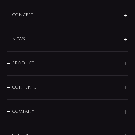
CONCEPT
BRAND
DESIGN
NEWS
ニュースリリース
商品に関して
PRODUCT
展示会
混合栓
企業情報
センサー・タッチ水栓
その他
CONTENTS
セットアイテム
MIZUBA（ミズバ）
予洗い水栓
プレパシュ＋
洗面器・手洗器
単水栓
COMPANY
みらいエコ住宅2026
事業について
シャワー
企業情報
インテリア・アクセサリー
SMART FINE BUBBLE
ORIGINAL GRAPHIC