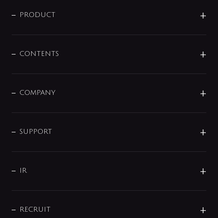
ニュースリリース
商品に関して
PRODUCT
展示会
混合栓
企業情報
センサー・タッチ水栓
その他
CONTENTS
セットアイテム
MIZUBA（ミズバ）
予洗い水栓
プレパシュ＋
洗面器・手洗器
単水栓
COMPANY
みらいエコ住宅2026
事業について
シャワー
企業情報
インテリア・アクセサリー
SMART FINE BUBBLE
ORIGINAL GRAPHIC
企業理念
SUPPORT
分岐
コーポレートメッセージ
水栓部品
水まわり解決帖
サポート
CSR
バルブ
よくあるご質問
じぶんシャワーが見つかる
会社概要
シャワインフォ
IR
配管システム
お問い合わせ
沿革
配管部材
IENI
IR情報
サポートチャット
ブランド・グループ紹介
キッチン周辺用品
IRニュース
データダウンロード
RECRUIT
事業所案内
バス・空調周辺用品