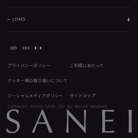
経営情報
節湯水栓・節水水栓について
ショールーム
洗面周辺用品
採用情報
業績・財務情報
環境配慮バルブ登録制度について
水栓金具の製造工程
洗濯機周辺用品
募集要項
IRライブラリ
LINKS
みらいエコ住宅2026事業
トイレ周辺用品
株式情報
類似品・模倣品にご注意ください
ガーデニング周辺用品
Global Site
IRカレンダー
工具
FAQ（IR向け）
ディスクロージャーポリシー
免責事項
プライバシーポリシー
ご利用にあたって
IRに関するお問い合わせ
電子公告
クッキー等の取り扱いについて
ソーシャルメディアポリシー
サイトマップ
Copyright
©2026 SANEI LTD.
All rights reserved.