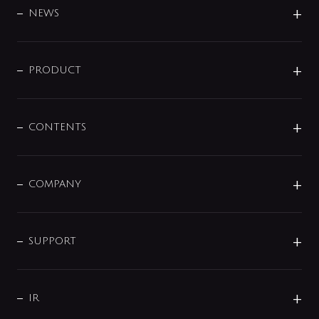
DESIGN
NEWS
ニュースリリース
商品に関して
PRODUCT
展示会
混合栓
企業情報
センサー・タッチ水栓
その他
CONTENTS
セットアイテム
MIZUBA（ミズバ）
予洗い水栓
プレパシュ＋
洗面器・手洗器
単水栓
COMPANY
みらいエコ住宅2026
事業について
シャワー
企業情報
インテリア・アクセサリー
SMART FINE BUBBLE
ORIGINAL GRAPHIC
企業理念
SUPPORT
分岐
コーポレートメッセージ
水栓部品
水まわり解決帖
サポート
CSR
バルブ
よくあるご質問
じぶんシャワーが見つかる
会社概要
シャワインフォ
IR
配管システム
お問い合わせ
沿革