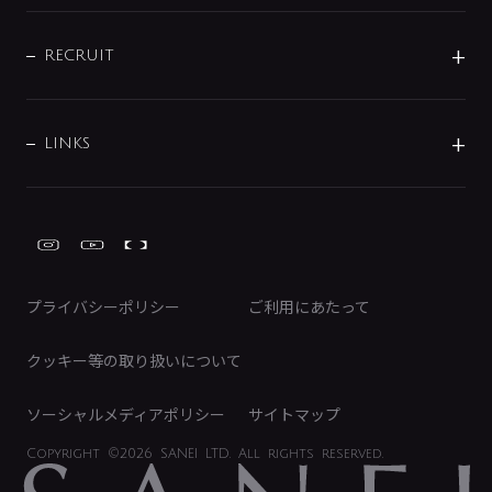
配管部材
IENI
IR情報
サポートチャット
ブランド・グループ紹介
キッチン周辺用品
IRニュース
データダウンロード
RECRUIT
事業所案内
バス・空調周辺用品
経営情報
節湯水栓・節水水栓について
ショールーム
洗面周辺用品
採用情報
業績・財務情報
環境配慮バルブ登録制度について
水栓金具の製造工程
洗濯機周辺用品
募集要項
IRライブラリ
LINKS
みらいエコ住宅2026事業
トイレ周辺用品
株式情報
類似品・模倣品にご注意ください
ガーデニング周辺用品
Global Site
IRカレンダー
工具
FAQ（IR向け）
ディスクロージャーポリシー
免責事項
プライバシーポリシー
ご利用にあたって
IRに関するお問い合わせ
電子公告
クッキー等の取り扱いについて
ソーシャルメディアポリシー
サイトマップ
Copyright
©2026 SANEI LTD.
All rights reserved.